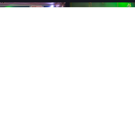
Nasze marki
.