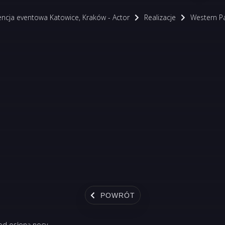
encja eventowa Katowice, Kraków - Actor
Realizacje
Western Pa
POWRÓT
od osłoną nocy.