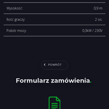
Wysokość:
0,9 m
Ilość graczy:
2 os.
Pobór mocy:
0,3kW / 230V
POWRÓT
Formularz zamówienia
.