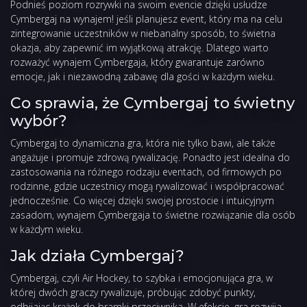
Podnieś poziom rozrywki na swoim evencie dzięki usłudze
Cymbergaj na wynajem! jeśli planujesz event, który ma na celu
zintegrowanie uczestników w niebanalny sposób, to świetna
okazja, aby zapewnić im wyjątkową atrakcję. Dlatego warto
rozważyć wynajem Cymbergaja, który gwarantuje zarówno
emocje, jak i niezawodną zabawę dla gości w każdym wieku.
Co sprawia, że Cymbergaj to świetny
wybór?
Cymbergaj to dynamiczna gra, która nie tylko bawi, ale także
angażuje i promuje zdrową rywalizację. Ponadto jest idealna do
zastosowania na różnego rodzaju eventach, od firmowych po
rodzinne, gdzie uczestnicy mogą rywalizować i współpracować
jednocześnie. Co więcej dzięki swojej prostocie i intuicyjnym
zasadom, wynajem Cymbergaja to świetne rozwiązanie dla osób
w każdym wieku.
Jak działa Cymbergaj?
Cymbergaj, czyli Air Hockey, to szybka i emocjonująca gra, w
której dwóch graczy rywalizuje, próbując zdobyć punkty,
odbijając krążek do bramki przeciwnika. W efekcie, gra rozwija