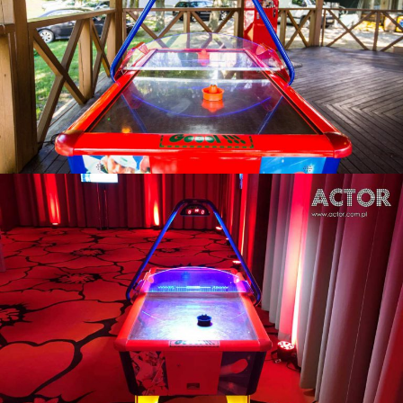
Cymbergaj Air Hockey
.
Agencja eventowa Katowice, Kraków - Actor
Urządzenia
rozrywkowe
Cymbergaj Air Hockey