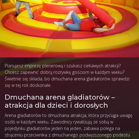
Agencja eventowa Katowice, Kraków - Actor
Urządzenia
rozrywkowe
Gladiatorzy coloseum
Planujesz imprezę plenerową i szukasz ciekawych atrakcji?
Chcesz zapewnić dobrą rozrywkę gościom w każdym wieku?
Świetnie się składa, bo dmuchana arena gladiatorów sprawdzi
się w tej roli doskonale.
Dmuchana arena gladiatorów –
atrakcja dla dzieci i dorosłych
Arena gladiatorów to dmuchana atrakcja, która przyciąga uwagę
osób w każdym wieku. Zawodnicy rywalizują ze sobą w
pojedynku gladiatorów jeden na jeden, zabawa polega na
strąceniu przeciwnika z dmuchanego podwyższonego podestu