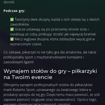
dorośli.
Podczas gry:
Tworzymy dwie drużyny, każda z nich składa się z dwóch
zawodników.
Gracze ustawiają się po przeciwnej stronie stołu i
rywalizują ze sobą, próbując strzelić jak najwięcej bramek.
Mecz wygrywa drużyna, która zdobędzie więcej goli w
wyznaczonym czasie.
Co ciekawe, piłkarzyki to nie tylko gra dla amatorów, ale także
profesjonalny sport z międzynarodowymi turniejami i
zawodowymi ligami!
Wynajem stołów do gry – piłkarzyki
na Twoim evencie
Oferujemy wynajem profesjonalnych stołów do piłkarzyków
marki Roberto Sport, uznawanego za światowego lidera w
produkcji sprzętu do tej gry. Dzięki temu masz pewność, że stół
zapewni płynność rozgrywki oraz niezawodność. Oprócz tego,
wynajem obejmuje także transport i montaż.