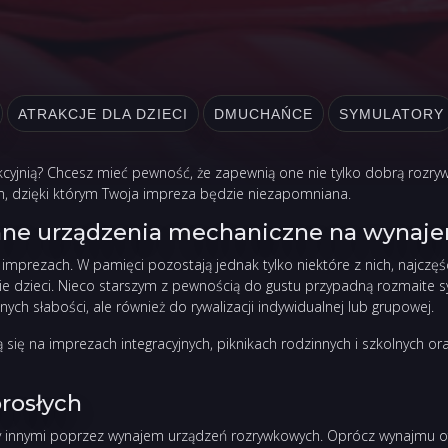
ATRAKCJE DLA DZIECI
DMUCHAŃCE
SYMULATORY
akcyjnią? Chcesz mieć pewność, że zapewnią one nie tylko dobrą rozry
em, dzięki którym Twoja impreza będzie niezapomniana.
 inne urządzenia mechaniczne na wynaj
imprezach. W pamięci pozostają jednak tylko niektóre z nich, najczęś
kie dzieci. Nieco starszym z pewnością do gustu przypadną rozmaite 
ych słabości, ale również do rywalizacji indywidualnej lub grupowej.
 na imprezach integracyjnych, piknikach rodzinnych i szkolnych ora
orosłych
ędzy innymi poprzez wynajem urządzeń rozrywkowych. Oprócz wynajmu