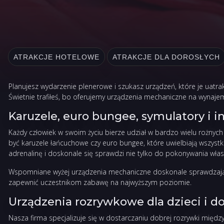
ATRAKCJE HOTELOWE
ATRAKCJE DLA DOROSŁYCH
Planujesz wydarzenie plenerowe i szukasz urządzeń, które je uatr
Świetnie trafiłeś, bo oferujemy urządzenia mechaniczne na wynaj
Karuzele, euro bungee, symulatory i
Każdy człowiek w swoim życiu bierze udział w bardzo wielu rożnych 
być karuzele łańcuchowe czy euro bungee, które uwielbiają wszyst
adrenalinę i doskonale się sprawdzi nie tylko do pokonywania własn
Wspomniane wyżej urządzenia mechaniczne doskonale sprawdzają się
zapewnić uczestnikom zabawę na najwyższym poziomie.
Urządzenia rozrywkowe dla dzieci i d
Nasza firma specjalizuje się w dostarczaniu dobrej rozrywki mi