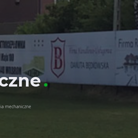
czne
.
ia mechaniczne