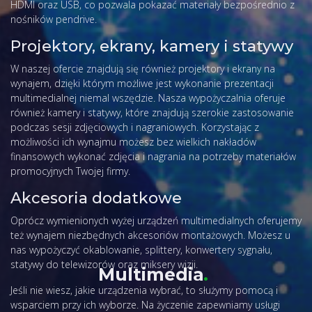
HDMI oraz USB, co pozwala pokazać materiały bezpośrednio z
nośników pendrive.
Projektory, ekrany, kamery i statywy
W naszej ofercie znajdują się również projektory i ekrany na
wynajem, dzięki którym możliwe jest wykonanie prezentacji
multimedialnej niemal wszędzie. Nasza wypożyczalnia oferuje
również kamery i statywy, które znajdują szerokie zastosowanie
podczas sesji zdjęciowych i nagraniowych. Korzystając z
możliwości ich wynajmu możesz bez wielkich nakładów
finansowych wykonać zdjęcia i nagrania na potrzeby materiałów
promocyjnych Twojej firmy.
Akcesoria dodatkowe
Oprócz wymienionych wyżej urządzeń multimedialnych oferujemy
też wynajem niezbędnych akcesoriów montażowych. Możesz u
nas wypożyczyć okablowanie, splittery, konwertery sygnału,
statywy do telewizorów oraz miksery wizji.
Multimedia
.
Jeśli nie wiesz, jakie urządzenia wybrać, to służymy pomocą i
wsparciem przy ich wyborze. Na życzenie zapewniamy usługi