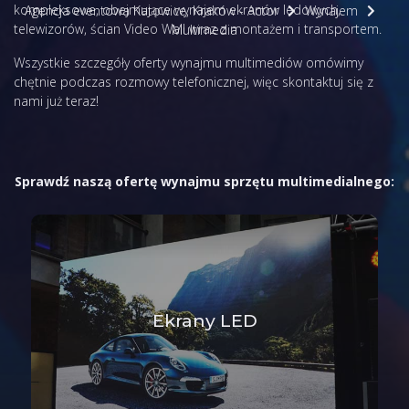
kompleksowe, obejmujące wynajem ekranów ledowych,
Agencja eventowa Katowice, Kraków - Actor
Wynajem
telewizorów, ścian Video Wall wraz z montażem i transportem.
Multimedia
Wszystkie szczegóły oferty wynajmu multimediów omówimy
chętnie podczas rozmowy telefonicznej, więc
skontaktuj się z
nami
już teraz!
Sprawdź naszą ofertę wynajmu sprzętu multimedialnego:
Ekrany LED